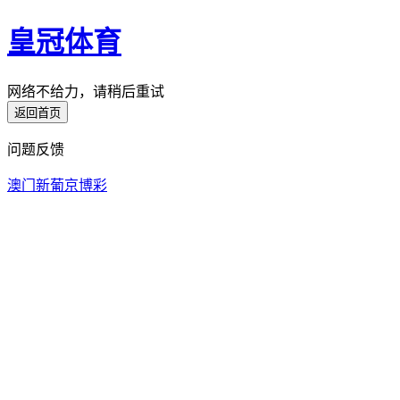
皇冠体育
网络不给力，请稍后重试
返回首页
问题反馈
澳门新葡京博彩