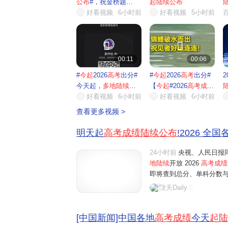
公布
#，祝金榜题
起陆续公布
名！】今...
好看视频
6小时前
好看视频
5小时前


00:11
00:06
#
今起
2026
高考
出分#
#
今起
2026
高考
出分#
2
今天起，
多地陆续公
【
今起
#2026
高考成绩
布
高...
好看视频
6小时前
陆续
好看视频
...
6小时前
查看更多视频 >
明天起
高考成绩陆续公布
!2026 全
24小时前
央视、人民日报同
地陆续
开放 2026
高考成绩
即将查到总分、单科分数
入口、出分后关键操作，
凌天Daily
榜完整时间表（按出分先后排
[中国新闻]中国各地
高考成绩
今天
起陆