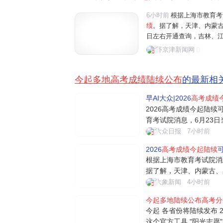
6小时前
根据上海市教育考
绩
。据了解，天津、内蒙古
日左右开通查询，吉林、江
外，
多地
已
陆续公布
志愿填
环京津新闻网
国高考拉开大幕，在江苏省
今起多地高考成绩陆续公布
的最新相
早AI大众|2026
高考成绩
2026高考成绩今起陆续
育考试院消息，6月23
津、内蒙古、黑龙江等地2
大众日报
7小时前
通查询，吉林、江苏、安
2026
高考成绩今起陆续
可
地已陆续公布志愿填报工
根据上海市教育考试院消
据了解，天津、内蒙古、黑
4日左右开通查询，吉林
大象新闻
4小时前
日。另外，多地已陆续公
今起多地陆续公布高考分
起可查高考成绩 各地查分
今起 各省份将陆续发布 2
考试院...
这个官方工具 "阳光志愿