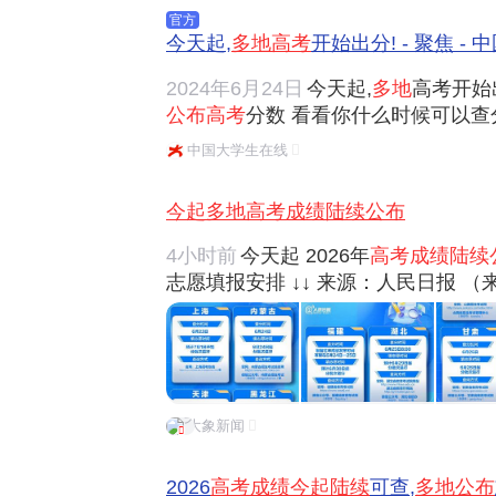
官方
今天起,
多地高考
开始出分! - 聚焦 -
2024年6月24日
今天起,
多地
高考开始
公布高考
分数 看看你什么时候可以查分
布考生
高考成绩
及位序、本科各批次录
中国大学生在线
22:00起可以查询成绩 云南预计6月
分数线...
今起多地高考成绩陆续公布
4小时前
今天起 2026年
高考成绩陆续
志愿填报安排 ↓↓ 来源：人民日报 
大象新闻
2026
高考成绩今起陆续
可查,
多地公布