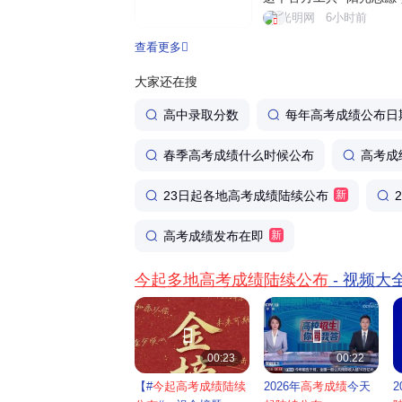
填报信息服务系统，依托
光明网
6小时前
量官方权威数据，为考生
查看更多
务。个性化智能筛选，助力
大家还在搜
高中录取分数
每年高考成绩公布日
春季高考成绩什么时候公布
高考成
23日起各地高考成绩陆续公布
新
高考成绩发布在即
新
今起多地高考成绩陆续公布
- 视频大


00:23
00:22
【#
今起高考成绩陆续
2026年
高考成绩
今天
2