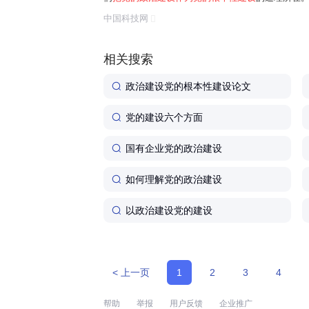
任务是保证全党服从中央,坚持党中央权威和集中统
中国科技网
题。习近平总书记曾讲过一个长征故事:"红军...
相关搜索
政治建设党的根本性建设论文
党的建设六个方面
国有企业党的政治建设
如何理解党的政治建设
以政治建设党的建设
< 上一页
1
2
3
4
帮助
举报
用户反馈
企业推广