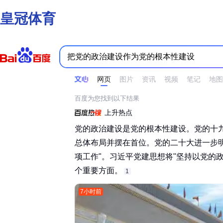
皇冠体育
时间不限
所有网页和文件
站点内检索
网页
图片
资讯
视频
笔记
地图
百度为您找到以下结果
上升热点
党的政治建设是党的根本性建设。党的十
总体布局并摆在首位。党的二十大进一步
项工作"。习近平党建思想将"坚持以党的政
个重要方面。‌‌
1
7小时前