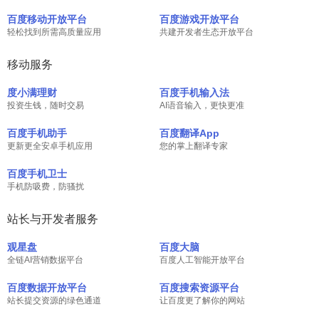
百度移动开放平台
百度游戏开放平台
轻松找到所需高质量应用
共建开发者生态开放平台
移动服务
度小满理财
百度手机输入法
投资生钱，随时交易
AI语音输入，更快更准
百度手机助手
百度翻译App
更新更全安卓手机应用
您的掌上翻译专家
百度手机卫士
手机防吸费，防骚扰
站长与开发者服务
观星盘
百度大脑
全链AI营销数据平台
百度人工智能开放平台
百度数据开放平台
百度搜索资源平台
站长提交资源的绿色通道
让百度更了解你的网站